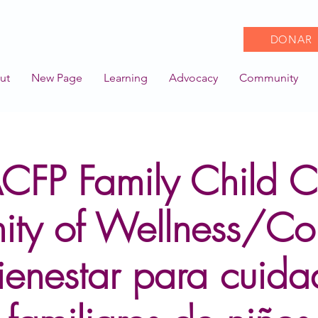
DONAR
ut
New Page
Learning
Advocacy
Community
CFP Family Child C
ty of Wellness/C
ienestar para cuida