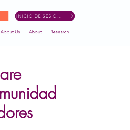
INICIO DE SESIÓN DE MIEMBRO
About Us
About
Research
are
omunidad
dores