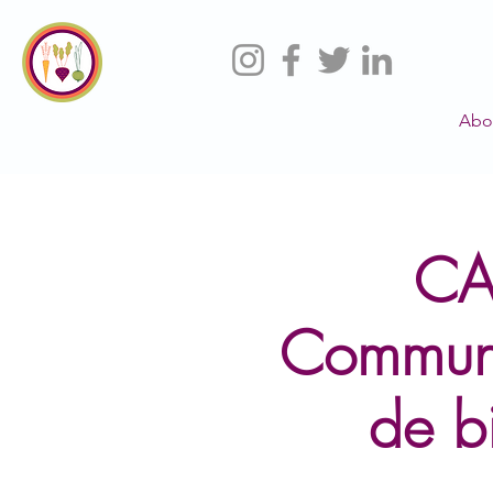
Abo
CA
Communi
de b