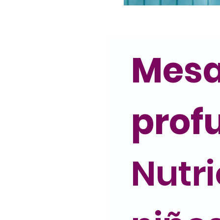
Mesa
prof
Nutri