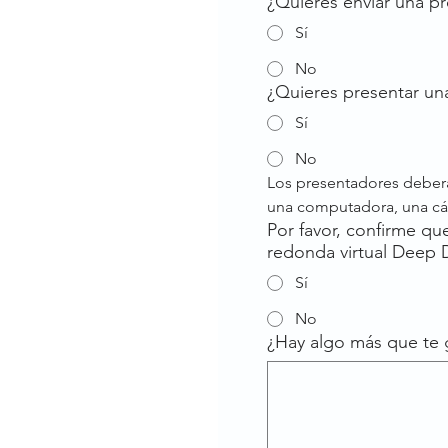
¿Quieres enviar una pr
Sí
No
¿Quieres presentar un
Sí
No
Los presentadores deberán
una computadora, una cáma
Por favor, confirme qu
redonda virtual Deep 
Sí
No
¿Hay algo más que te 