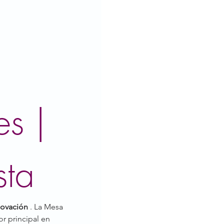
s | 
sta
novación
 . La Mesa 
 principal en 