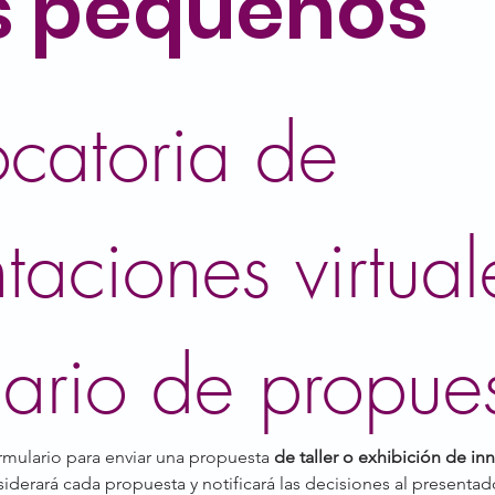
s pequeños
catoria de 
taciones virtuale
lario de propue
rmulario para enviar una propuesta 
de taller o exhibición de in
rará cada propuesta y notificará las decisiones al presentador