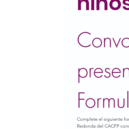
niño
Convo
presen
Formu
Complete el siguiente fo
Redonda del CACFP conside