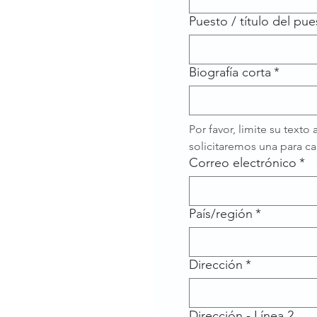
Puesto / título del pue
Biografía corta
*
Por favor, limite su texto
solicitaremos una para c
Correo electrónico
*
Discurso del presentador principal
País/región
*
Dirección
*
Dirección - Línea 2